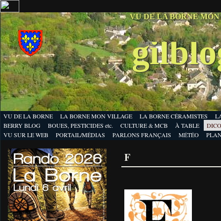
VU DE LA BORNE MON
gilbl
VU DE LA BORNE
LA BORNE MON VILLAGE
LA BORNE CÉRAMISTES
L
BERRY BLOG
BOUES, PESTICIDES etc.
CULTURE & MCB
À TABLE
DICO
VU SUR LE WEB
PORTAIL/MÉDIAS
PARLONS FRANÇAIS
MÉTÉO
PLA
F