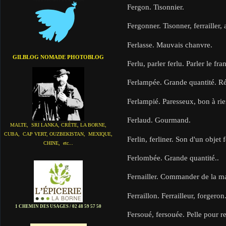
Fergon. Tisonnier.
Fergonner. Tisonner, ferrailler, 
Ferlasse. Mauvais chanvre.
GILBLOG NOMADE PHOTOBLOG
Ferlu, parler ferlu. Parler le f
Ferlampée. Grande quantité. Ré
Ferlampié. Paresseux, bon à rien
Ferlaud. Gourmand.
MALTE, SRI LANKA, CRÈTE, LA BORNE,
CUBA, CAP VERT, OUZBEKISTAN, MEXIQUE,
Ferlin, ferliner. Son d'un objet
CHINE, etc...
Ferlombée. Grande quantité..
Fernailler. Commander de la ma
Ferraillon. Ferrailleur, forgeron
1 CHEMIN DES USAGES / 02 48 59 57 50
Fersoué, fersouée. Pelle pour r