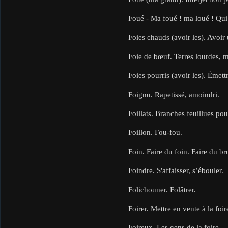
Foué - Ma foué ! ma loué ! Qui n
Foies chauds (avoir les). Avoir 
Foie de bœuf. Terres lourdes, 
Foies pourris (avoir les). Émett
Foignu. Rapetissé, amoindri.
Foillats. Branches feuillues pour
Foillon. Fou-fou.
Foin. Faire du foin. Faire du bru
Foindre. S'affaisser, s’ébouler.
Folichouner. Folâtrer.
Foirer. Mettre en vente à la foir
Foireux. Les gens de la foire.