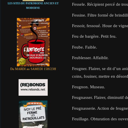
Fessele. Récipient percé de trous
LES SITES DU PATRIMOINE ANCIEN ET
MODERNE
Fessine. Filtre formé de brindi
Fessoir, fessoué. Houe de vigne
Feu de bargère. Petit feu.
Feube. Faible.
Feublesser. Affaiblir.
Feugner. Flairer, se dit d’un ani
Du MARDI au SAMEDI 15H/23H
coins, fouiner, mettre en désord
Feugnon. Museau.
Feugnasser. Flairer, diminutif d
Feugnasserie. Action de feugne
Feuillage. Obturation des ouver