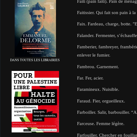
Faiti (pain faiti). Pain de ménag
Faitissier. Qui fait son pain à l
Faix. Fardeau, charge, botte. "E
Falander. Fermenter, s’échauffe
Famberier, fambreyer, frambérie
enlever le fumier.
DANS TOUTES LES LIBRAIRIES
Fambrou. Garnement.
Far. Fer, acier.
Faramineux. Nuisible.
Faraud. Fier, orgueilleux.
Farboiller. Salir, barbouiller. “A
Farceuse. Femme légère.
Farfouiller. Chercher en fouillan