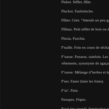
Flubet. Sifflet, flûte.
Fluchot. Fanfreluche.
Flûter. Crier. "Attends un peu g
Flûtiau. Petit sifflet de bois ou d
Fluxia. Fuschia.
F'naille. Foin en cours de séch
F’nasse. Fenasse, sainfoin. Les 
vêtements, synonyme de agaça
F’nasse. Mélange d’herbes et tig
F'ner. Faner (faire les foins).
F’ni’. Finir.
Fnoupes. Fripes.
Foué (ma grand). Interjection po