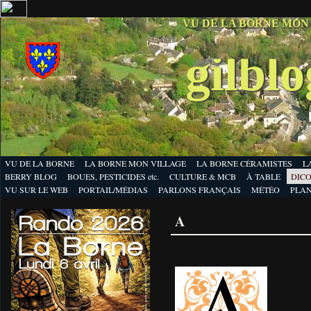
VU DE LA BORNE MON
gilbl
VU DE LA BORNE
LA BORNE MON VILLAGE
LA BORNE CÉRAMISTES
L
BERRY BLOG
BOUES, PESTICIDES etc.
CULTURE & MCB
À TABLE
DICO
VU SUR LE WEB
PORTAIL/MÉDIAS
PARLONS FRANÇAIS
MÉTÉO
PLA
A