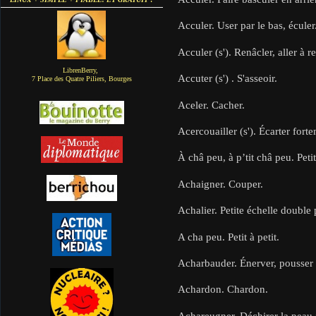
Acculer. User par le bas, éculer
Acculer (s'). Renâcler, aller à r
LibrenBerry,
Accuter (s') . S'asseoir.
7 Place des Quatre Piliers, Bourges
Aceler. Cacher.
Acercouailler (s'). Écarter fort
À châ peu, à p’tit châ peu. Petit 
Achaigner. Couper.
Achalier. Petite échelle double 
A cha peu. Petit à petit.
Acharbauder. Énerver, pousser à
Achardon. Chardon.
Achareugner. Déchirer la peau j