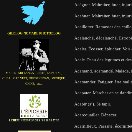
Acâgner. Maltraiter, huer, injuri
Acahuer. Maltraiter, huer, injuri
Acaillotter. Ramasser des caillo
GILBLOG NOMADE PHOTOBLOG
Acalanché, décalanché. Estropi
Acaler. Écosser, éplucher. Voir 
Acale. Peau des légumes et des 
Acamand, acamandé. Malade, in
MALTE, SRI LANKA, CRÈTE, LA BORNE,
CUBA, CAP VERT, OUZBEKISTAN, MEXIQUE,
Acamander. Fatiguer. être mal e
CHINE, etc...
Acapater. Marcher en se dandin
Acapir (s’). Se tapir.
Acarcouailler. Dépecer.
1 CHEMIN DES USAGES / 02 48 59 57 50
Acarnifleux. Parasite, écornifle