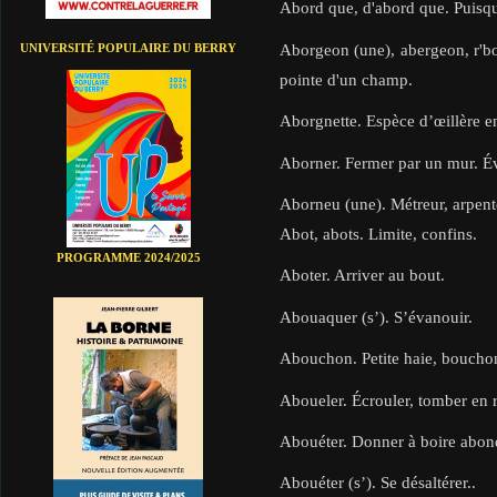
Abord que, d'abord que. Puisque
Aborgeon (une), abergeon, r'bor
UNIVERSITÉ POPULAIRE DU BERRY
pointe d'un champ.
Aborgnette. Espèce d’œillère en
Aborner. Fermer par un mur. Éva
Aborneu (une). Métreur, arpent
Abot, abots. Limite, confins.
PROGRAMME 2024/2025
Aboter. Arriver au bout.
Abouaquer (s’). S’évanouir.
Abouchon. Petite haie, bouchon
Aboueler. Écrouler, tomber en r
Abouéter. Donner à boire abo
Abouéter (s’). Se désaltérer..