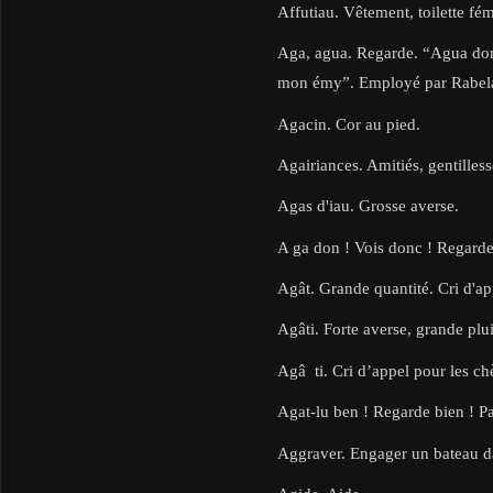
Affutiau. Vêtement, toilette fé
Aga, agua. Regarde. “Agua do
mon émy”. Employé par Rabela
Agacin. Cor au pied.
Agairiances. Amitiés, gentilless
Agas d'iau. Grosse averse.
A ga don ! Vois donc ! Regarde 
Agât. Grande quantité. Cri d'app
Agâti. Forte averse, grande plui
Agâ ti. Cri d’appel pour les chè
Agat-lu ben ! Regarde bien ! Pa
Aggraver. Engager un bateau da