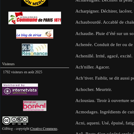
Acharpigner. Déchirer, lacérer, 
Achaubourdé. Accablé de chale
Achaudie. Pluie d’été sur un so
Achenée. Conduit de fer ou de 
Achenillé. Irrité, agacé, excité.
Visiteurs
Ach'niller. Agacer.
1792 visiteurs en août 2025
Ach’tiver. Faiblir, se dit aussi 
Achocher. Meurtrir.
Aclousiau. Tiroir à ouverture se
Acmodages. Ingrédients de cuis
Acni, aqueni. Usé, épuisé, fati
Gilblog - copyright
Creative Commons
.
Acô. Reste d’un végétal après 