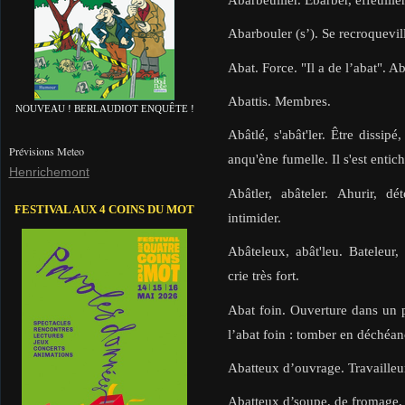
Abarbouler (s’). Se recroquevill
Abat. Force. "Il a de l’abat". A
Abattis. Membres.
NOUVEAU ! BERLAUDIOT ENQUÊTE !
Abâtlé, s'abât'ler. Être dissipé
Prévisions Meteo
anqu'ène fumelle. Il s'est entich
Henrichemont
Abâtler, abâteler. Ahurir, dé
FESTIVAL AUX 4 COINS DU MOT
intimider.
Abâteleux, abât'leu. Bateleur,
crie très fort.
Abat foin. Ouverture dans un 
l’abat foin : tomber en déchéanc
Abatteux d’ouvrage. Travailleur
Abatteux d’soupe, de fromage,