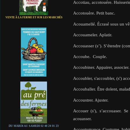
Accotiau, accotouére. Huisseri
Accotouère. Petit banc.
VENTE À LA FERME ET SUR LES MARCHÉS
Acouamellé. Écrasé sous un vêt
Accouameler. Aplatir.
Accouasser (s’). S’étendre (co
Accoube. Couple.
Accoubiner. Appairer, associer.
Accoubler, s'accoubler, (s') ac
Accouballer. Être dolent, malad
Accoustrer. Ajuster.
Accouer (s'), s’accouaser. S
acouasser.
DU MARDI AU SAMEDI 02 48 24 01 23
Accoutumance. Coutume, habi