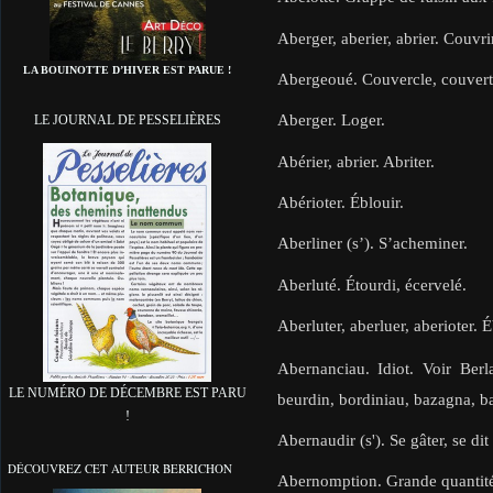
Aberger, aberier, abrier. Couvrir
LA BOUINOTTE D’HIVER EST PARUE !
Abergeoué. Couvercle, couvert
Aberger. Loger.
LE JOURNAL DE PESSELIÈRES
Abérier, abrier. Abriter.
Abérioter. Éblouir.
Aberliner (s’). S’acheminer.
Aberluté. Étourdi, écervelé.
Aberluter, aberluer, aberioter. É
Abernanciau. Idiot. Voir Berl
LE NUMÉRO DE DÉCEMBRE EST PARU
beurdin, bordiniau, bazagna, ba
!
Abernaudir (s'). Se gâter, se di
DÉCOUVREZ CET AUTEUR BERRICHON
Abernomption. Grande quantité