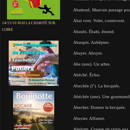
Abattoué. Mauvais passage pou
Abat vent. Volet, contrevent.
14/15/16 MAI LA CHARITÉ SUR
LOIRE
Abaubi. Ébahi, étonné.
Abaupin. Aubépine.
Abayer. Aboyer.
Abe (une). Un arbre.
Abéché. Éclos.
Abechée (l’). La becquée.
Abéchée (une). Une gourmandi
Abecher. Donner la becquée.
Abecter. Affamer.
Abelotte. Grappe de raisin aux f