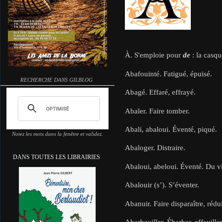
À. S'emploie pour
de
: la casqu
Abafouinté. Fatigué, épuisé.
RECHERCHE DANS GILBLOG
Abagé. Effaré, effrayé.
Abaler. Faire tomber.
Abali, abaloui. Éventé, piqué.
Notez les mots dans la fenêtre et validez.
Abaloger. Distraire.
DANS TOUTES LES LIBRAIRIES
Abaloui, abeloui. Éventé. Du v
Abalouir (s’). S’éventer.
Abanuir. Faire disparaître, rédui
Abarbeuiller. Ébarber, effeuille