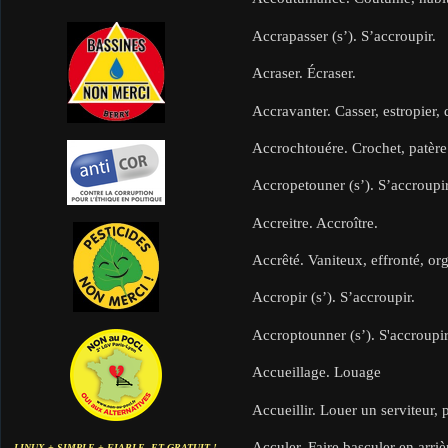
Accrapasser (s’). S’accroupir.
Acraser. Écraser.
Accravanter. Casser, estropier, d
Accrochtouére. Crochet, patère
Accropetouner (s’). S’accroupir
Accreitre. Accroître.
Accrêté. Vaniteux, effronté, or
Accropir (s’). S’accroupir.
Accroptounner (s’). S'accroupi
Accueillage. Louage
Accueillir. Louer un serviteur, 
Acculer. Faire basculer en arriè
LINUX + SIMPLE + FIABLE. ET GRATUIT !