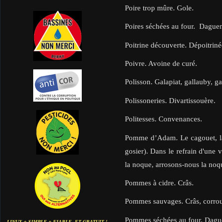
Poire trop mûre. Gole.
Poires séchées au four. Daguen
Poitrine découverte. Dépoitriné
Poivre. Avoine de curé.
Polisson. Galapiat, gallauby, ga
Polissoneries. Divartissouère.
Politesses. Convenances.
Pomme d’Adam. Le cagouet, la 
gosier). Dans le refrain d'une 
la noque, arrosons-nous la no
Pommes à cidre. Crâs.
Pommes sauvages. Crâs, corrou
Pommes séchées au four. Dagu
LINUX + SIMPLE + FIABLE. ET GRATUIT !