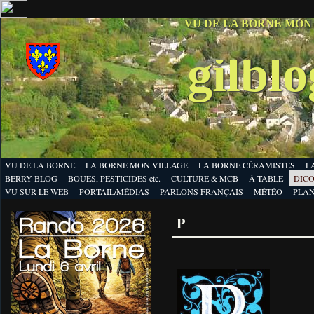
VU DE LA BORNE MON
gilbl
VU DE LA BORNE
LA BORNE MON VILLAGE
LA BORNE CÉRAMISTES
L
BERRY BLOG
BOUES, PESTICIDES etc.
CULTURE & MCB
À TABLE
DICO
VU SUR LE WEB
PORTAIL/MÉDIAS
PARLONS FRANÇAIS
MÉTÉO
PLA
P