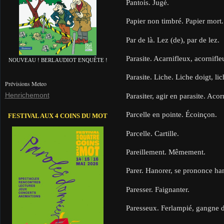
Pantois. Jugé.
Papier non timbré. Papier mort.
Par de là. Lez (de), par de lez.
Parasite. Acarnifleux, acornifleu
NOUVEAU ! BERLAUDIOT ENQUÊTE !
Parasite. Liche. Liche doigt, lic
Prévisions Meteo
Henrichemont
Parasiter, agir en parasite. Acor
Parcelle en pointe. Écoinçon.
FESTIVAL AUX 4 COINS DU MOT
Parcelle. Cartille.
Pareillement. Mêmement.
Parer. Hanorer, se prononce ha
Paresser. Faignanter.
Paresseux. Ferlampié, gangne d