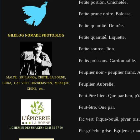
Petite portion. Chichetée.
Petite prune noire. Balosse.
Petite quantité. Denrée.
GILBLOG NOMADE PHOTOBLOG
Petite quantité. Liquette.
Petite source. Jion.
Petits poissons. Gardounaille.
Peuplier noir - peuplier franc. 
MALTE, SRI LANKA, CRÈTE, LA BORNE,
CUBA, CAP VERT, OUZBEKISTAN, MEXIQUE,
Peuplier. Aubrelle.
CHINE, etc...
Peut-être bien. Que par ben, p't
Peut-être. Que par.
Pic vert. Pique-bouê, pivar, oisi
1 CHEMIN DES USAGES / 02 48 59 57 50
Pie-grièche grise. Égujerse, ma