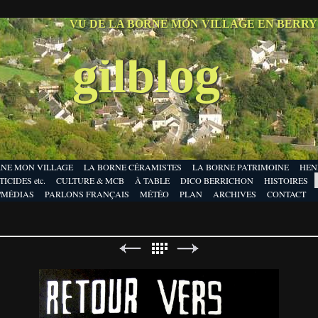
VU DE LA BORNE MON VILLAGE EN BERR
gilblog
RNE MON VILLAGE
LA BORNE CÉRAMISTES
LA BORNE PATRIMOINE
HEN
ICIDES etc.
CULTURE & MCB
À TABLE
DICO BERRICHON
HISTOIRES
/MÉDIAS
PARLONS FRANÇAIS
MÉTÉO
PLAN
ARCHIVES
CONTACT